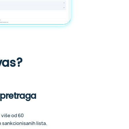
vas?
 pretraga
 više od 60
sankcionisanih lista.