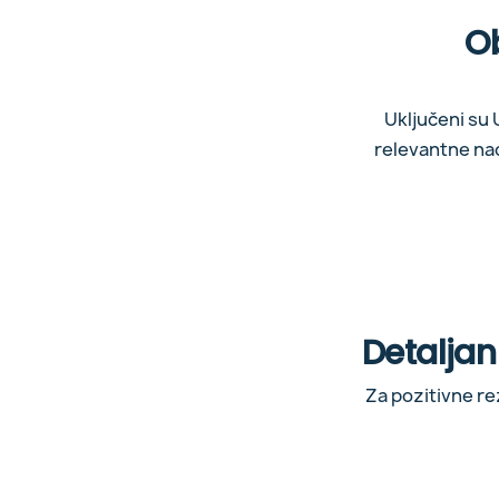
O
Uključeni su 
relevantne nac
Detaljan
Za pozitivne r