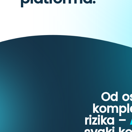
Od o
komple
rizika –