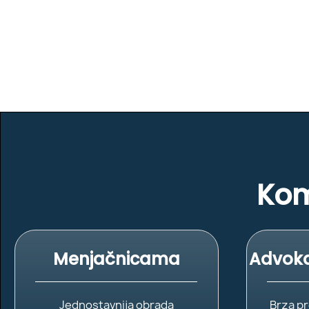
Kom
Menjačnicama
Advoka
Jednostavnija obrada
Brza pr