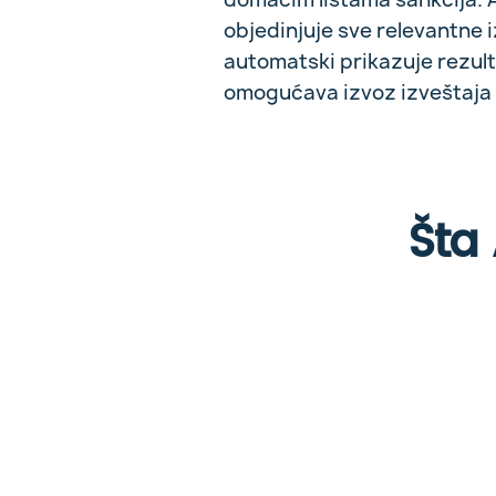
objedinjuje sve relevantne 
automatski prikazuje rezul
omogućava izvoz izveštaja 
Šta