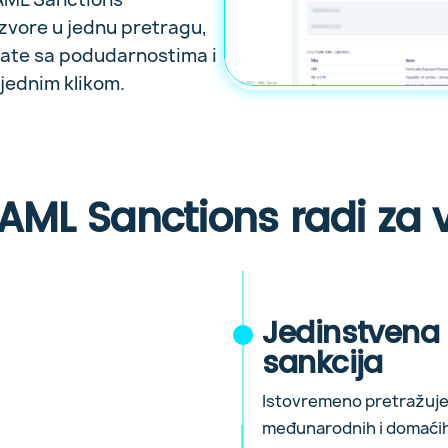
izvore u jednu pretragu,
tate sa podudarnostima i
jednim klikom.
 AML Sanctions radi za 
Jedinstvena
sankcija
Istovremeno pretražuje
međunarodnih i domaćih 