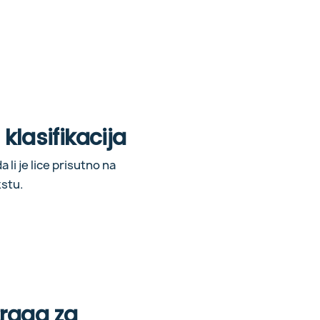
i klasifikacija
 li je lice prisutno na
kstu.
raga za