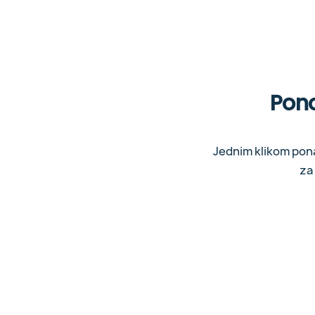
Pono
Jednim klikom pona
za