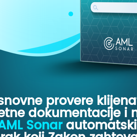
snovne provere klijena
tne dokumentacije i 
AML Sonar
automatski