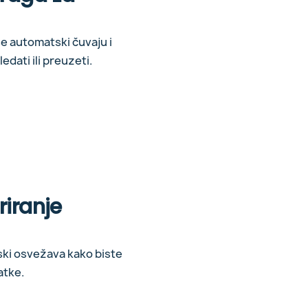
e automatski čuvaju i
dati ili preuzeti.
iranje
ski osvežava kako biste
atke.