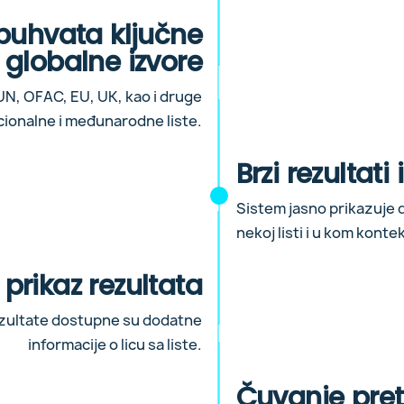
buhvata ključne
globalne izvore
UN, OFAC, EU, UK, kao i druge
ionalne i međunarodne liste.
Brzi rezultati 
Sistem jasno prikazuje da
nekoj listi i u kom konte
 prikaz rezultata
ezultate dostupne su dodatne
informacije o licu sa liste.
Čuvanje pret