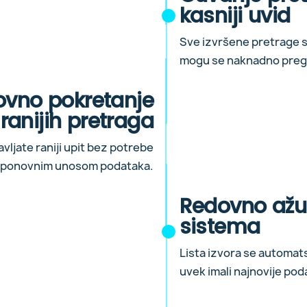
kasniji uvid
Sve izvršene pretrage s
mogu se naknadno pregle
vno pokretanje
ranijih pretraga
vljate raniji upit bez potrebe
 ponovnim unosom podataka.
Redovno ažur
sistema
Lista izvora se automat
uvek imali najnovije pod