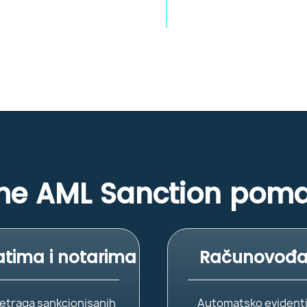
e AML Sanction pom
tima i notarima
Računovođ
etraga sankcionisanih
Automatsko evidentir