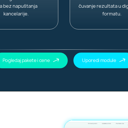
ca bez napuštanja
čuvanje rezultata u di
kancelarije.
formatu.
Pogledaj pakete i cene
Uporedi module