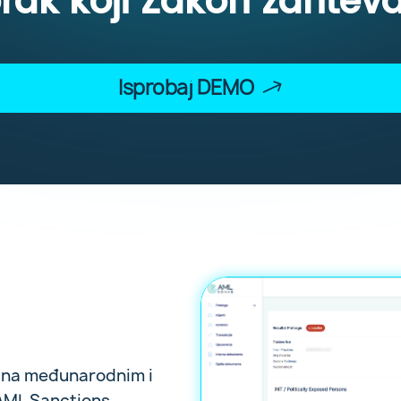
rak koji Zakon zahtev
Isprobaj DEMO
mi na međunarodnim i
AML Sanctions