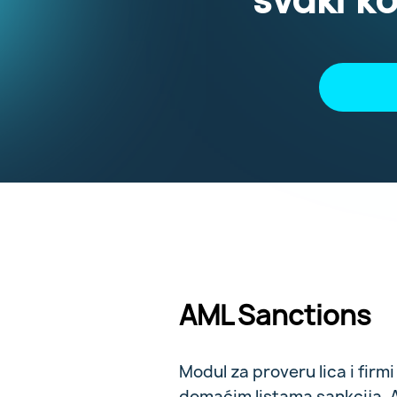
svaki ko
AML Sanctions
Modul za proveru lica i fir
domaćim listama sankcija. 