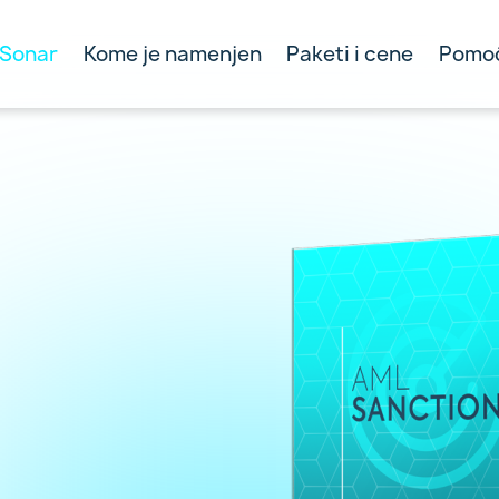
 Sonar
Kome je namenjen
Paketi i cene
Pomoć