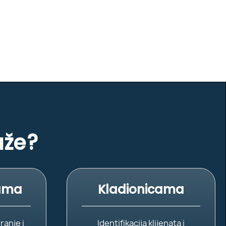
aže?
ama
Kladionicama
anje i
Identifikacija klijenata i